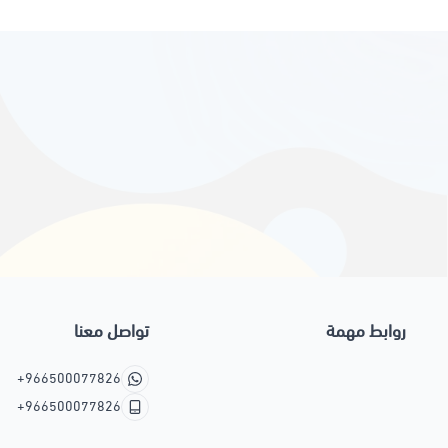
روابط مهمة
تواصل معنا
+966500077826
+966500077826