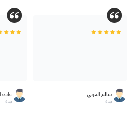
سالم القرني
غادة ال
جدة
جدة